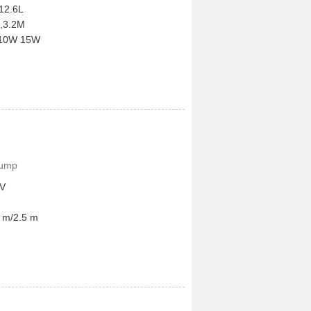
12.6L
M,3.2M
 10W 15W
 pump
 V
 m/2.5 m