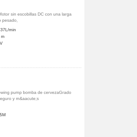
Motor sin escobillas DC con una larga
jo pesado,
 37L/min
5 m
 V
ewing pump bomba de cervezaGrado
seguro y m&aacute;s
.5M