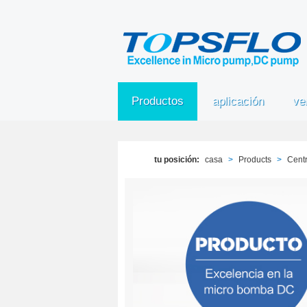
Productos
aplicación
ve
tu posición:
casa
>
Products
>
Centr