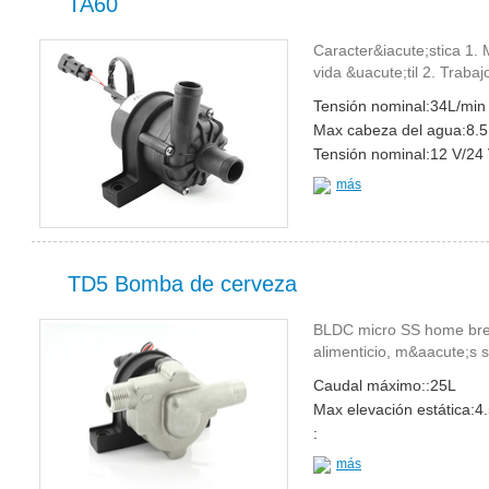
TA60
Caracter&iacute;stica 1. 
vida &uacute;til 2. Traba
Tensión nominal:34L/min
Max cabeza del agua:8.
Tensión nominal:12 V/24
más
TD5 Bomba de cerveza
BLDC micro SS home br
alimenticio, m&aacute;s 
Caudal máximo::25L
Max elevación estática:4
:
más