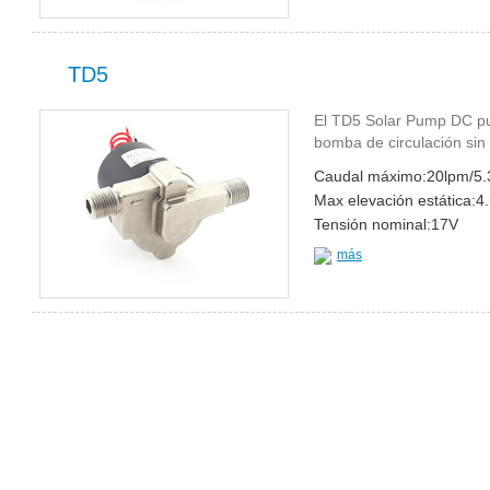
TD5
El TD5 Solar Pump DC pue
bomba de circulación sin
Caudal máximo:20lpm/5
Max elevación estática:4
Tensión nominal:17V
más