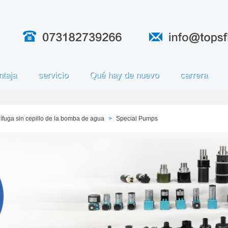
ntaja
servicio
Qué hay de nuevo
carrera
ífuga sin cepillo de la bomba de agua
>
Special Pumps