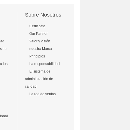
Sobre Nosotros
Certificate
Our Partner
dad
Valor y visión
s de
nuestra Marca
Principios
a los
La responsabilidad
El sistema de
administración de
calidad
La red de ventas
ional